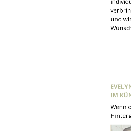
individ
verbrin
und wir
Wünsch
EVELY
IM KÜN
Wenn du
Hinter