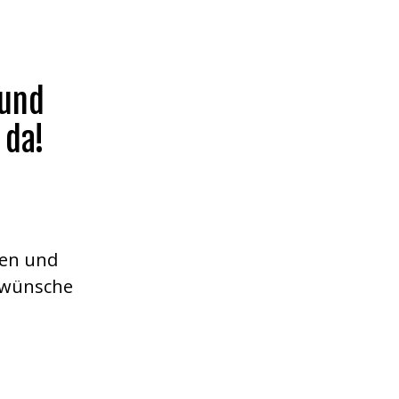
 und
 da!
ben und
nwünsche