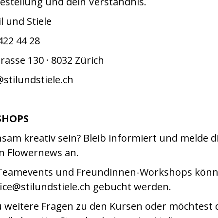
estellung und dein Verständnis.
il und Stiele
422 44 28
rasse 130 · 8032 Zürich
@stilundstiele.ch
SHOPS
am kreativ sein? Bleib informiert und melde di
n Flowernews an.
 Teamevents und Freundinnen-Workshops könn
fice@stilundstiele.ch gebucht werden.
u weitere Fragen zu den Kursen oder möchtest 