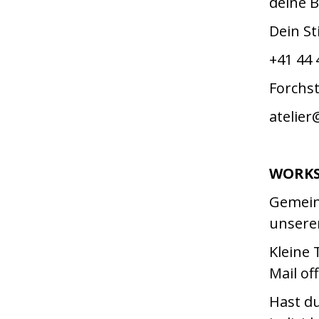
deine B
Dein St
+41 44 
Forchst
atelier
WORK
Gemeins
unsere
Kleine
Mail of
Hast d