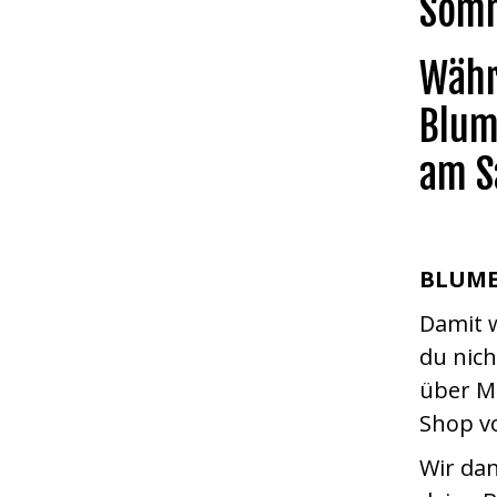
Somm
Währ
Blum
am S
BLUM
Damit 
du nic
über Ma
Shop vo
Wir dan